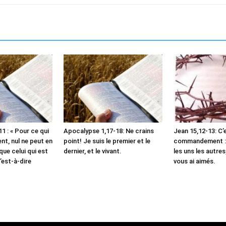
1 : « Pour ce qui
Apocalypse 1,17-18: Ne crains
Jean 15,12-13: C’
t, nul ne peut en
point! Je suis le premier et le
commandement :
que celui qui est
dernier, et le vivant.
les uns les autre
’est-à-dire
vous ai aimés.