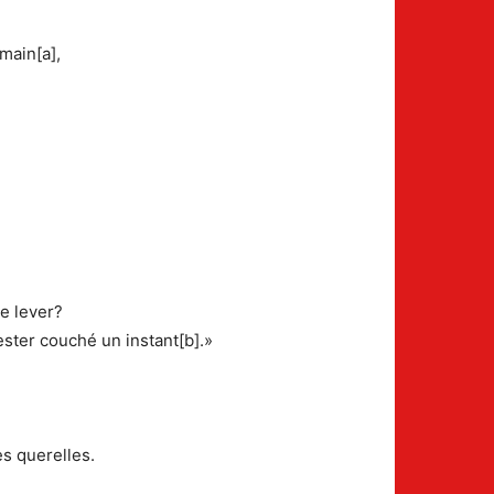
 main[a],
e lever?
rester couché un instant[b].»
s querelles.