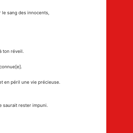
r le sang des innocents,
 ton réveil.
nconnue[e].
t en péril une vie précieuse.
 saurait rester impuni.