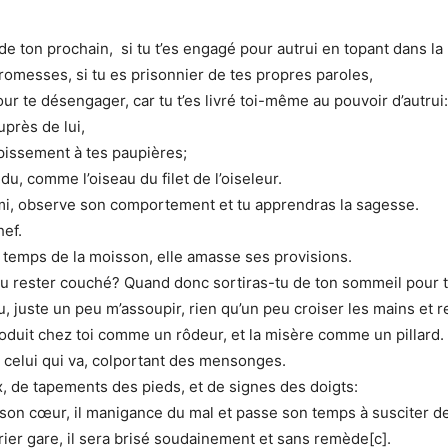
s de ton prochain, si tu t’es engagé pour autrui en topant dans la
 promesses, si tu es prisonnier de tes propres paroles,
 pour te désengager, car tu t’es livré toi-même au pouvoir d’autrui:
uprès de lui,
pissement à tes paupières;
u, comme l’oiseau du filet de l’oiseleur.
urmi, observe son comportement et tu apprendras la sagesse.
hef.
au temps de la moisson, elle amasse ses provisions.
tu rester couché? Quand donc sortiras-tu de ton sommeil pour t
tu, juste un peu m’assoupir, rien qu’un peu croiser les mains et 
roduit chez toi comme un rôdeur, et la misère comme un pillard.
 celui qui va, colportant des mensonges.
x, de tapements des pieds, et de signes des doigts:
 son cœur, il manigance du mal et passe son temps à susciter de
crier gare, il sera brisé soudainement et sans remède[c].