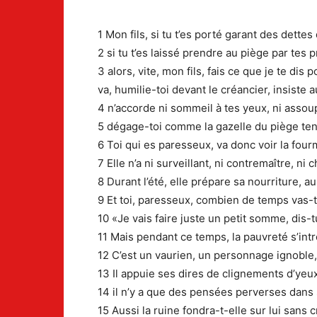
1 Mon fils, si tu t’es porté garant des dette
2 si tu t’es laissé prendre au piège par tes
3 alors, vite, mon fils, fais ce que je te dis
va, humilie-toi devant le créancier, insiste a
4 n’accorde ni sommeil à tes yeux, ni assou
5 dégage-toi comme la gazelle du piège tend
6 Toi qui es paresseux, va donc voir la fo
7 Elle n’a ni surveillant, ni contremaître, ni c
8 Durant l’été, elle prépare sa nourriture, 
9 Et toi, paresseux, combien de temps vas-
10 «Je vais faire juste un petit somme, dis-
11 Mais pendant ce temps, la pauvreté s’int
12 C’est un vaurien, un personnage ignoble,
13 Il appuie ses dires de clignements d’yeu
14 il n’y a que des pensées perverses dans
15 Aussi la ruine fondra-t-elle sur lui sans 