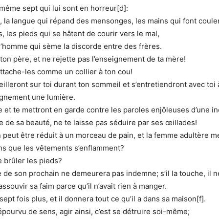
t même sept qui lui sont en horreur[d]:
t, la langue qui répand des mensonges, les mains qui font coule
 les pieds qui se hâtent de courir vers le mal,
l’homme qui sème la discorde entre des frères.
ton père, et ne rejette pas l’enseignement de ta mère!
tache-les comme un collier à ton cou!
eilleront sur toi durant ton sommeil et s’entretiendront avec toi à
eignement une lumière.
 et te mettront en garde contre les paroles enjôleuses d’une i
 de sa beauté, ne te laisse pas séduire par ses œillades!
peut être réduit à un morceau de pain, et la femme adultère me
ns que les vêtements s’enflamment?
 brûler les pieds?
de son prochain ne demeurera pas indemne; s’il la touche, il ne
ssouvir sa faim parce qu’il n’avait rien à manger.
sept fois plus, et il donnera tout ce qu’il a dans sa maison[f].
pourvu de sens, agir ainsi, c’est se détruire soi-même;