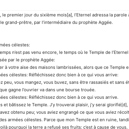
le premier jour du sixième mois[a], l’Eternel adressa la parole 
 le grand-prêtre, par l’intermédiaire du prophète Aggée.
rmées célestes:
ps n’est pas venu encore, le temps où le Temple de l’Eternel d
essée par le prophète Aggée:
r à votre aise des maisons lambrissées, alors que ce Temple e
ées célestes: Réfléchissez donc bien à ce qui vous arrive:
 peu, vous mangez, vous buvez, sans être rassasiés et sans ét
e que gagne l’ouvrier va dans une bourse trouée.
ées célestes: Réfléchissez donc bien à ce qui vous arrive.
t bâtissez le Temple. J’y trouverai plaisir, j’y serai glorifié[d], 
vez obtenu peu; vous aviez engrangé ce que vous aviez récolté,
eur des armées célestes. Parce que mon Temple est en ruine, tan
voilà pourquoi la terre a refusé ses fruits: c’est à cause de vous.