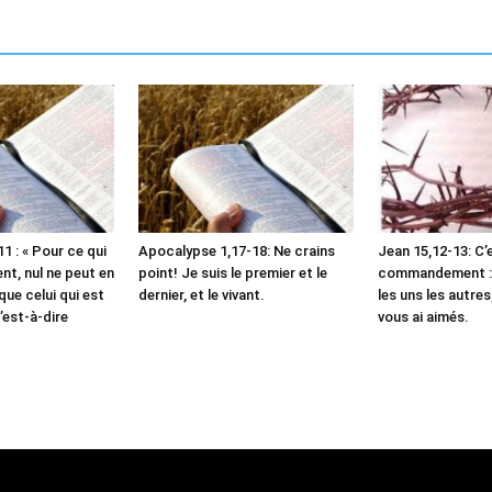
1 : « Pour ce qui
Apocalypse 1,17-18: Ne crains
Jean 15,12-13: C’
t, nul ne peut en
point! Je suis le premier et le
commandement :
que celui qui est
dernier, et le vivant.
les uns les autre
’est-à-dire
vous ai aimés.