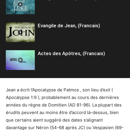
Evangile de Jean, (Francais)
Actes des Apôtres, (Francais)
Jean a écrit l’Apocalypse de Patmos , son lieu d’exil (
Apocalypse 1:9 ), probablement au cours des dernières
années du règne de Domitien (AD 81-96). La plupart des
érudits peuvent au moins être d’accord là-dessus, bien
que certains aient suggéré des dates s’alignant
davantage sur Néron (54-68 après JC) ou Vespasien (69-