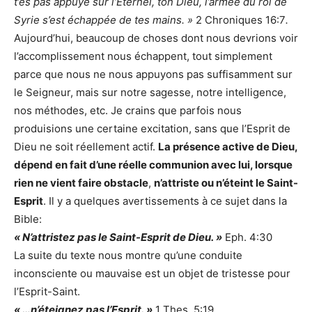
t’es pas appuyé sur l’Éternel, ton Dieu, l’armée du roi de
Syrie s’est échappée de tes mains. »
2 Chroniques 16:7
.
Aujourd’hui, beaucoup de choses dont nous devrions voir
l’accomplissement nous échappent, tout simplement
parce que nous ne nous appuyons pas suffisamment sur
le Seigneur, mais sur notre sagesse, notre intelligence,
nos méthodes, etc. Je crains que parfois nous
produisions une certaine excitation, sans que l’Esprit de
Dieu ne soit réellement actif.
La présence active de Dieu,
dépend en fait d’une réelle communion avec lui, lorsque
rien ne vient faire obstacle
,
n’attriste ou n’éteint le Saint-
Esprit
. Il y a quelques avertissements à ce sujet dans la
Bible:
« N’attristez pas le Saint-Esprit de Dieu. »
Eph. 4:30
La suite du texte nous montre qu’une conduite
inconsciente ou mauvaise est un objet de tristesse pour
l’Esprit-Saint.
« …n’éteignez pas l’Esprit. »
1 Thes. 5:19.