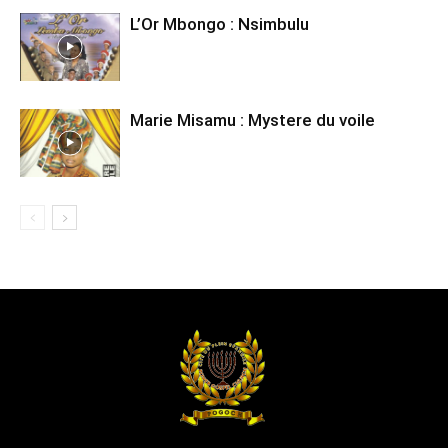
L’Or Mbongo : Nsimbulu
07 jovem
Marie Misamu : Mystere du voile
08 Bolingo
09 siwa sam baisa
10 Armadilha
11 Elikia