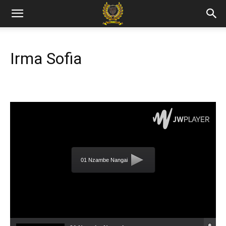
Irma Sofia
01 Nzambe Nangai