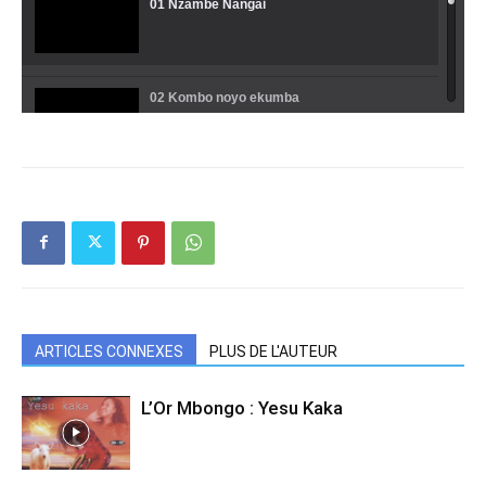
01 Nzambe Nangai
02 Kombo noyo ekumba
03 Soe possvel com Jesus
04 Malembe
ARTICLES CONNEXES
PLUS DE L'AUTEUR
05 Precipicio
L’Or Mbongo : Yesu Kaka
06 Kumama