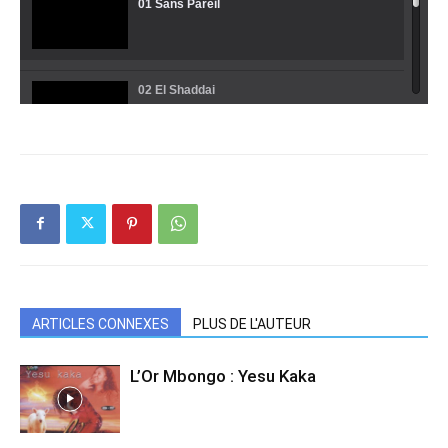
01 Sans Pareil
02 El Shaddai
03 Kimia Na Motema
04 Liloba Na Bomoyi
ARTICLES CONNEXES
PLUS DE L'AUTEUR
05 Nkosi Na Yuda
L’Or Mbongo : Yesu Kaka
06 Bobele Yo