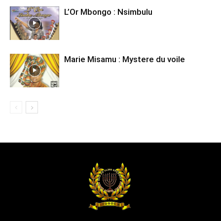
L’Or Mbongo : Nsimbulu
07 Alleluia Amen
Marie Misamu : Mystere du voile
05 Nkosi Na Yuda
06 Bobele Yo
07 Alleluia Amen