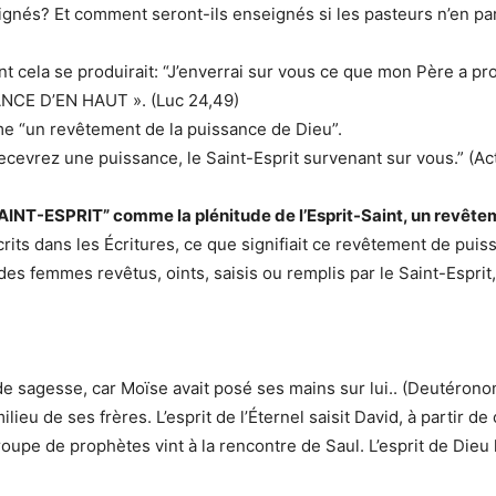
eignés? Et comment seront-ils enseignés si les pasteurs n’en p
 cela se produirait: “J’enverrai sur vous ce que mon Père a pro
NCE D’EN HAUT ». (Luc 24,49)
e “un revêtement de la puissance de Dieu”.
recevrez une puissance, le Saint-Esprit survenant sur vous.” (Act
INT-ESPRIT” comme la plénitude de l’Esprit-Saint, un revête
rits dans les Écritures, ce que signifiait ce revêtement de puiss
 des femmes revêtus, oints, saisis ou remplis par le Saint-Espr
it de sagesse, car Moïse avait posé ses mains sur lui.. (Deutéron
milieu de ses frères. L’esprit de l’Éternel saisit David, à partir de
roupe de prophètes vint à la rencontre de Saul. L’esprit de Dieu le