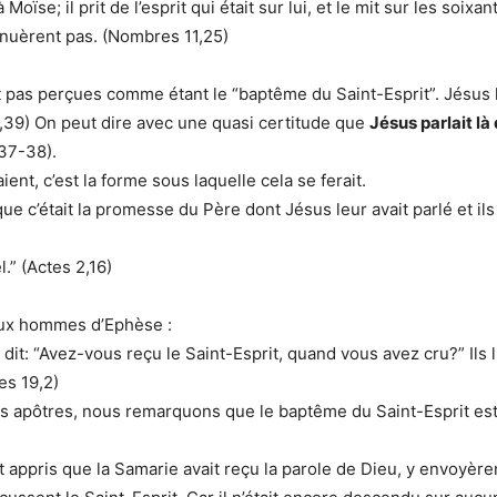
Moïse; il prit de l’esprit qui était sur lui, et le mit sur les soix
tinuèrent pas. (Nombres 11,25)
pas perçues comme étant le “baptême du Saint-Esprit”. Jésus lu
,39) On peut dire avec une quasi certitude que
Jésus parlait l
37-38).
ient, c’est la forme sous laquelle cela se ferait.
ue c’était la promesse du Père dont Jésus leur avait parlé et ils
l.” (Actes 2,16)
aux hommes d’Ephèse :
r dit: “Avez-vous reçu le Saint-Esprit, quand vous avez cru?” Il
tes 19,2)
 des apôtres, nous remarquons que le baptême du Saint-Esprit e
t appris que la Samarie avait reçu la parole de Dieu, y envoyèren