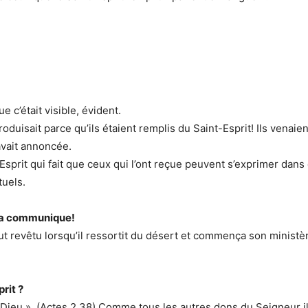
 c’était visible, évident.
duisait parce qu’ils étaient remplis du Saint-Esprit! Ils venaien
avait annoncée.
sprit qui fait que ceux qui l’ont reçue peuvent s’exprimer dan
tuels.
l la communique!
revêtu lorsqu’il ressortit du désert et commença son ministère. 
rit ?
ieu ». (Actes 2,38) Comme tous les autres dons du Seigneur il se