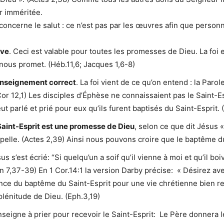
ur imméritée.
oncerne le salut : ce n’est pas par les œuvres afin que personne
rve
. Ceci est valable pour toutes les promesses de Dieu. La foi 
ous promet. (Héb.11,6; Jacques 1,6-8)
n enseignement correct
. La foi vient de ce qu’on entend : la Par
or 12,1) Les disciples d’Éphèse ne connaissaient pas le Saint-Es
ut parlé et prié pour eux qu’ils furent baptisés du Saint-Esprit. (
aint-Esprit est une promesse de Dieu
, selon ce que dit Jésus 
ppelle. (Actes 2,39) Ainsi nous pouvons croire que le baptême d
sus s’est écrié: “Si quelqu’un a soif qu’il vienne à moi et qu’il boiv
ean 7,37-39) En 1 Cor.14:1 la version Darby précise: « Désirez a
ce du baptême du Saint-Esprit pour une vie chrétienne bien rem
plénitude de Dieu. (Eph.3,19)
nseigne à prier pour recevoir le Saint-Esprit: Le Père donnera le