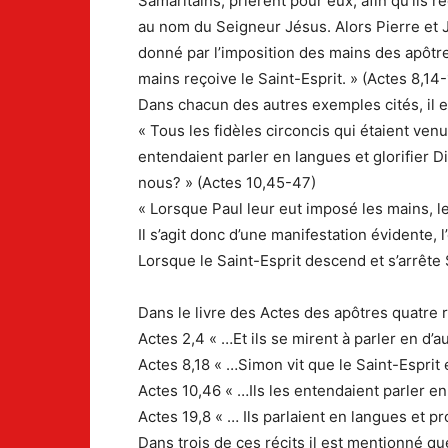
Samaritains, prièrent pour eux, afin qu’ils r
au nom du Seigneur Jésus. Alors Pierre et Je
donné par l’imposition des mains des apôtres,
mains reçoive le Saint-Esprit. » (Actes 8,14-
Dans chacun des autres exemples cités, il es
« Tous les fidèles circoncis qui étaient ven
entendaient parler en langues et glorifier D
nous? » (Actes 10,45-47)
« Lorsque Paul leur eut imposé les mains, le 
Il s’agit donc d’une manifestation évidente, l
Lorsque le Saint-Esprit descend et s’arrête
Dans le livre des Actes des apôtres quatre ré
Actes 2,4 « …Et ils se mirent à parler en d’a
Actes 8,18 « …Simon vit que le Saint-Esprit 
Actes 10,46 « …Ils les entendaient parler en 
Actes 19,8 « … Ils parlaient en langues et pr
Dans trois de ces récits il est mentionné qu